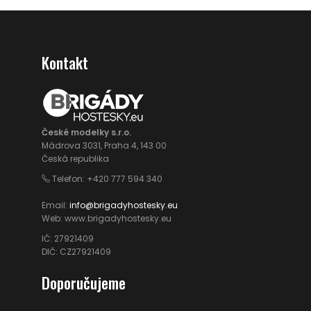
Kontakt
České modelky s.r.o.
Mádrova 3031, Praha 4, 143 00
Česká republika
Telefon: +420 777 594 340
Email:
info@brigadyhostesky.eu
Web: www.brigadyhostesky.eu
IČ: 27921409
DIČ: CZ27921409
Doporučujeme